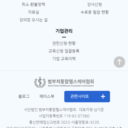
취소∙환불정책
강사신청
자료실
수료증 발급 현황
강의장 오시는 길
기업관리
권한신청∙현황
교육신청 일괄등록
맨 위로
기업 교육이력
블로그
페이스북
관련사이트
사단법인 범부처통합헬스케어협회
대표자명 심기준
사업자등록번호 119-82-07360
통신판매업신고번호 2022-서울영등포-3235