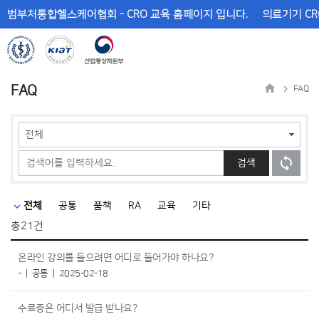
메
본
범부처통합헬스케어협회 - CRO 교육 홈페이지 입니다.
의료기기 CR
뉴
문
바
바
로
로
가
가
기
기
FAQ
FAQ
검색
전체
공통
품책
RA
교육
기타
총
21건
온라인 강의를 들으려면 어디로 들어가야 하나요?
-
공통
2025-02-18
수료증은 어디서 발급 받나요?