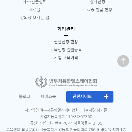
취소∙환불정책
강사신청
자료실
수료증 발급 현황
강의장 오시는 길
기업관리
권한신청∙현황
교육신청 일괄등록
맨 위로
기업 교육이력
블로그
페이스북
관련사이트
사단법인 범부처통합헬스케어협회
대표자명 심기준
사업자등록번호 119-82-07360
통신판매업신고번호 2022-서울영등포-3235
교육센터(교육문의) : 서울특별시 영등포구 국회대로 786, BnB타워 지하 1층