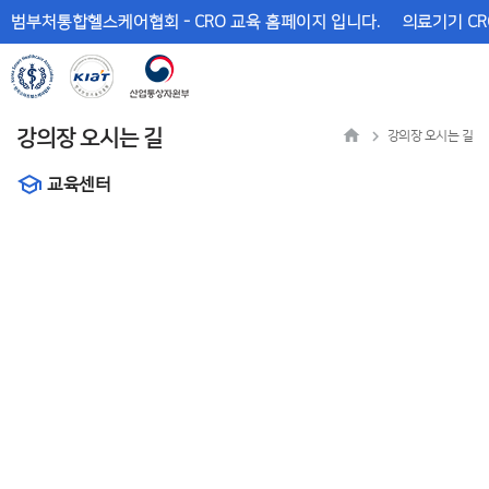
메
본
범부처통합헬스케어협회 - CRO 교육 홈페이지 입니다.
의료기기 CR
뉴
문
바
바
로
로
가
가
기
기
강의장 오시는 길
강의장 오시는 길
교육센터