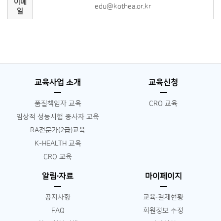
이메
edu@kothea.or.kr
일
교육사업 소개
교육신청
품질책임자 교육
CRO 교육
임상적 성능시험 종사자 교육
RA전문가(2급)교육
K-HEALTH 교육
CRO 교육
알림∙자료
마이페이지
공지사항
교육∙결제현황
FAQ
회원정보 수정