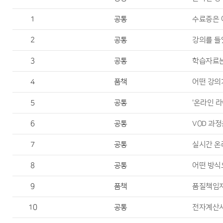
1
공통
수료증은 
2
공통
강의를 들
3
공통
학습자료는
4
품책
어떤 강의
5
공통
'온라인 라
6
공통
VOD 과
7
공통
실시간 온
8
공통
어떤 방식
9
품책
품질책임자
10
공통
전자계산서