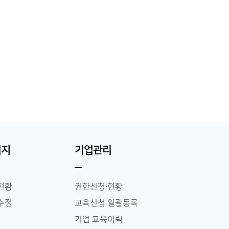
이지
기업관리
현황
권한신청∙현황
수정
교육신청 일괄등록
기업 교육이력