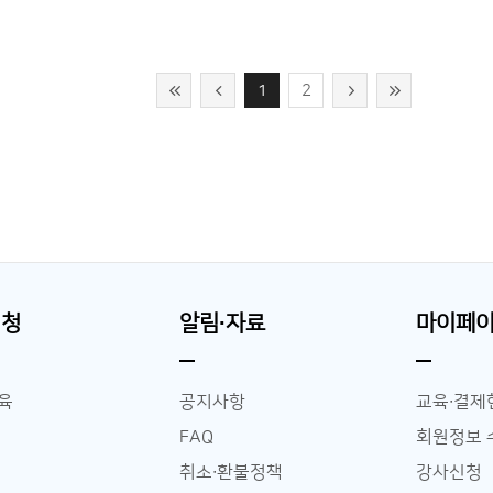
1
2
신청
알림∙자료
마이페
교육
공지사항
교육∙결제
FAQ
회원정보 
취소∙환불정책
강사신청