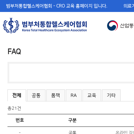
메
본
범부처통합헬스케어협회 - CRO 교육 홈페이지 입니다.
의료기
뉴
문
바
바
로
로
가
가
기
기
FAQ
전체
공통
품책
RA
교육
기타
총
21건
번호
구분
-
공통
온라인 강