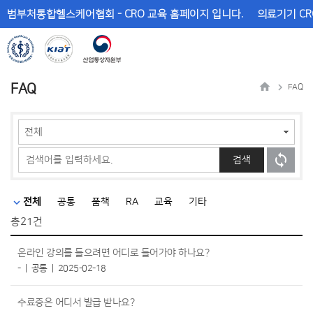
메
본
범부처통합헬스케어협회 - CRO 교육 홈페이지 입니다.
의료기기 CR
뉴
문
바
바
로
로
가
가
기
기
FAQ
FAQ
검색
전체
공통
품책
RA
교육
기타
총
21건
온라인 강의를 들으려면 어디로 들어가야 하나요?
-
공통
2025-02-18
수료증은 어디서 발급 받나요?