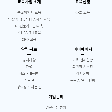
교육사업 소개
교육신청
품질책임자 교육
CRO 교육
임상적 성능시험 종사자 교육
RA전문가(2급)교육
K-HEALTH 교육
CRO 교육
알림∙자료
마이페이지
공지사항
교육∙결제현황
FAQ
회원정보 수정
취소∙환불정책
강사신청
자료실
수료증 발급 현황
강의장 오시는 길
기업관리
권한신청∙현황