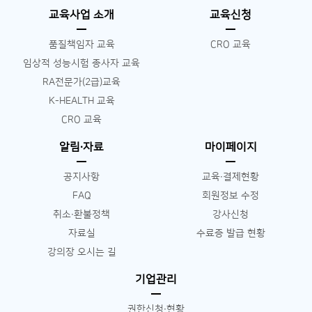
교육사업 소개
교육신청
품질책임자 교육
CRO 교육
임상적 성능시험 종사자 교육
RA전문가(2급)교육
K-HEALTH 교육
CRO 교육
알림∙자료
마이페이지
공지사항
교육∙결제현황
FAQ
회원정보 수정
취소∙환불정책
강사신청
자료실
수료증 발급 현황
강의장 오시는 길
기업관리
권한신청∙현황