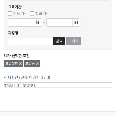
교육기간
신청기간
학습기간
~
과정명
검색
초기화
내가 선택한 조건
삭제
삭제
모집예정
모집중
전체
0
건 (현재 페이지
0
/ 0)
등록된 과정이 없습니다.