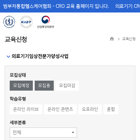
메
본
범부처통합헬스케어협회 - CRO 교육 홈페이지 입니다.
의료기기 CR
뉴
문
바
바
로
로
가
가
기
기
교육신청
교육신청
의료기기임상전문가양성사업
모집상태
모집예정
모집중
모집마감
학습유형
온라인 라이브
온라인 콘텐츠
오프라인
혼합
세부분류