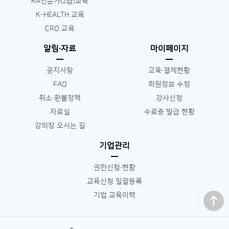
RA전문가(2급)교육
K-HEALTH 교육
CRO 교육
알림∙자료
마이페이지
공지사항
교육∙결제현황
FAQ
회원정보 수정
취소∙환불정책
강사신청
자료실
수료증 발급 현황
강의장 오시는 길
기업관리
권한신청∙현황
교육신청 일괄등록
맨 위로
기업 교육이력