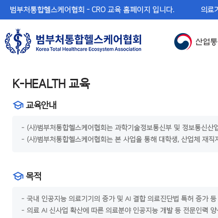
메
본
범부처통합헬스케어협회 - CRO 교육 홈페이지 입니다.
의료기
뉴
문
바
바
로
로
가
가
기
기
K-HEALTH 교육
교육안내
(사)범부처통합헬스케어협회는 과학기술정보통신부 및 정보통신산업진흥원
(사)범부처통합헬스케어협회는 본 사업을 통해 대학생, 산업체 재직자
목적
국내 인공지능 의료기기의 증가 및 AI 결합 의료진단법 특허 증가 등 
의료 AI 신사업 확산에 따른 의료분야 인공지능 개발 등 전문인력 