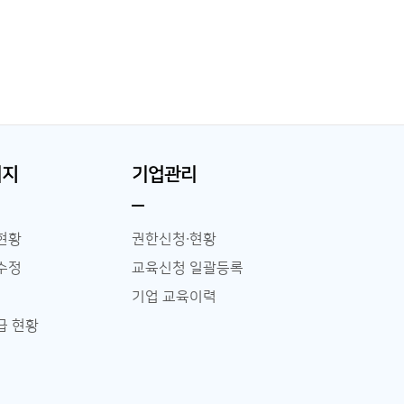
이지
기업관리
현황
권한신청∙현황
수정
교육신청 일괄등록
기업 교육이력
급 현황