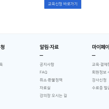
교육신청 바로가기
신청
알림∙자료
마이페
교육
공지사항
교육∙결제
FAQ
회원정보 
취소∙환불정책
강사신청
자료실
수료증 발
강의장 오시는 길