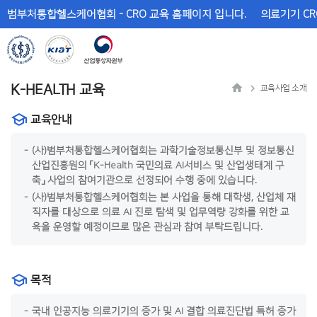
메
본
범부처통합헬스케어협회 - CRO 교육 홈페이지 입니다.
의료기기 CR
뉴
문
바
바
로
로
가
가
기
기
K-HEALTH 교육
교육사업 소개
교육안내
(사)범부처통합헬스케어협회는 과학기술정보통신부 및 정보통신
산업진흥원의 「K-Health 국민의료 AI서비스 및 산업생태계 구
축」 사업의 참여기관으로 선정되어 수행 중에 있습니다.
(사)범부처통합헬스케어협회는 본 사업을 통해 대학생, 산업체 재
직자를 대상으로 의료 AI 진로 탐색 및 업무역량 강화를 위한 교
육을 운영할 예정이므로 많은 관심과 참여 부탁드립니다.
목적
국내 인공지능 의료기기의 증가 및 AI 결합 의료진단법 특허 증가