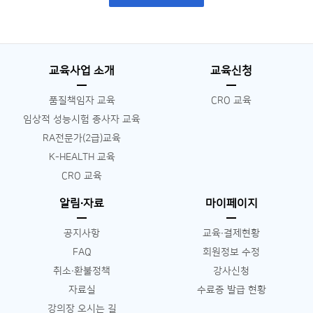
교육사업 소개
교육신청
품질책임자 교육
CRO 교육
임상적 성능시험 종사자 교육
RA전문가(2급)교육
K-HEALTH 교육
CRO 교육
알림∙자료
마이페이지
공지사항
교육∙결제현황
FAQ
회원정보 수정
취소∙환불정책
강사신청
자료실
수료증 발급 현황
강의장 오시는 길