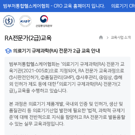
메
본
범부처통합헬스케어협회 - CRO 교육 홈페이지 입니다.
의료기기 CR
뉴
문
바
바
로
로
가
가
기
기
RA전문가(2급)교육
교육사업 소개
의료기기 규제과학(RA) 전문가 2급 교육 안내
범부처통합헬스케어협회는 ‘의료기기 규제과학(RA) 전문가 교
육기관(2021-005호)으로 지정되어, RA 전문가 교육과정으로
①시판전인허가, ②품질관리(GMP), ③사후관리, ④임상, ⑤해
외 인허가 제도 등에 대한 「의료기기 규제과학(RA) 전문가(2
급)」 교육을 수행하고 있습니다.
본 과정은 의료기기 제품개발, 국내외 인증 및 인허가, 생산 및
품질관리 등 의료기기산업 발전에 필요한 ’법적, 과학적 규제기
준‘에 대해 전반적으로 지식을 함양하고 RA 전문가로 발돋움할
수 있는 실무 교육과정입니다.