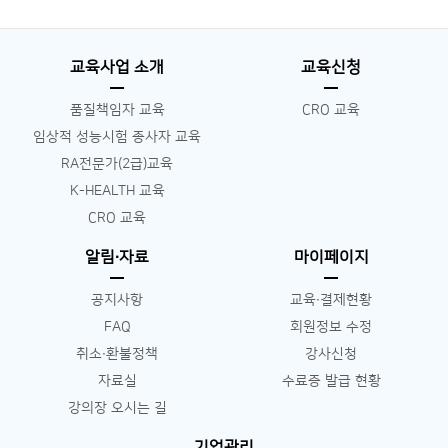
교육사업 소개
교육신청
품질책임자 교육
CRO 교육
임상적 성능시험 종사자 교육
RA전문가(2급)교육
K-HEALTH 교육
CRO 교육
알림∙자료
마이페이지
공지사항
교육∙결제현황
FAQ
회원정보 수정
취소∙환불정책
강사신청
자료실
수료증 발급 현황
강의장 오시는 길
기업관리